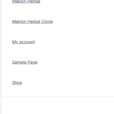
Maklon Herbal
Maklon Herbal Clone
My account
Sample Page
Shop